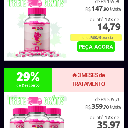
de
R$ 169,90
147
R$
,90
à vista
ou até
12x
de
14,79
menos
R$0,49
por dia
PEÇA AGORA
29%
🔥 3 MESES de
TRATAMENTO
de Desconto
de
R$ 509,70
359
R$
,70
à vista
ou até
12x
de
35,97