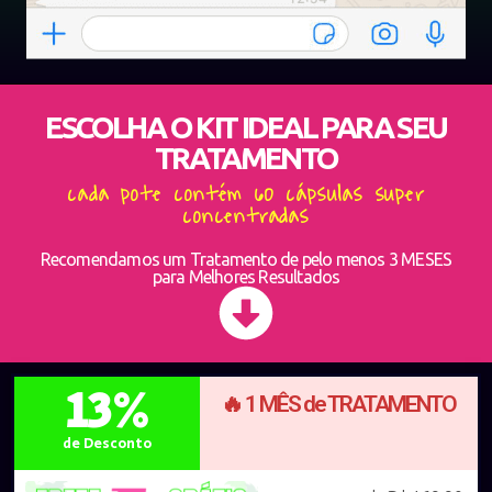
ESCOLHA O KIT IDEAL PARA SEU
TRATAMENTO
cada pote contém 60 cápsulas super
concentradas
Recomendamos um Tratamento de pelo menos 3 MESES
para Melhores Resultados
13%
🔥 1 MÊS de TRATAMENTO
de Desconto