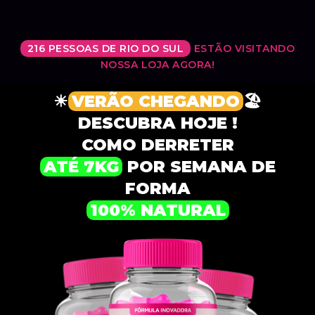
216 PESSOAS DE RIO DO SUL
ESTÃO VISITANDO
NOSSA LOJA AGORA!
☀
VERÃO CHEGANDO
🏖
DESCUBRA HOJE !
COMO DERRETER
ATÉ 7KG
POR SEMANA DE
FORMA
100% NATURAL