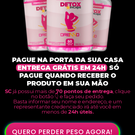
PAGUE NA PORTA DA SUA CASA
ENTREGA GRÁTIS EM 24H
SÓ
PAGUE QUANDO RECEBER O
PRODUTO EM SUA MÃO
SC
já possui mais de
70 pontos de entrega
, clique
no botão 👇 e faça seu pedido.
Basta informar seu nome e endereço, e um
representante credenciado irá até você em
menos de
24h úteis.
QUERO PERDER PESO AGORA!