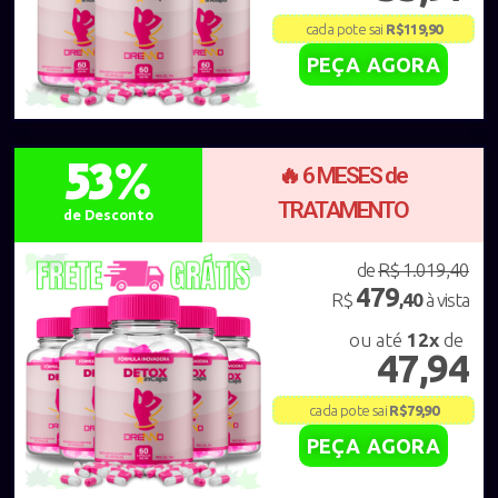
cada pote sai
R$119,90
PEÇA AGORA
53%
🔥 6 MESES de
TRATAMENTO
de Desconto
de
R$ 1.019,40
479
R$
,40
à vista
ou até
12x
de
47,94
cada pote sai
R$79,90
PEÇA AGORA