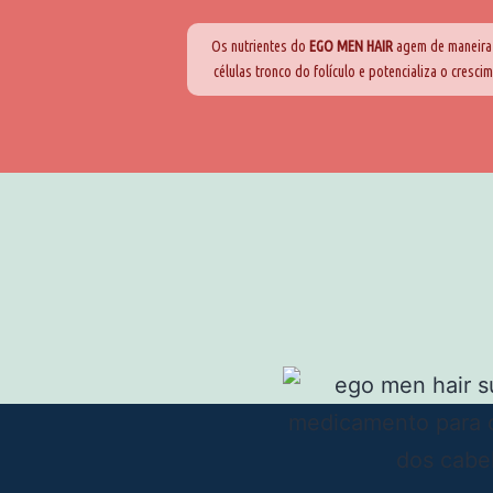
Os nutrientes do
EGO MEN HAIR
agem de maneira i
células tronco do folículo e potencializa o cresci