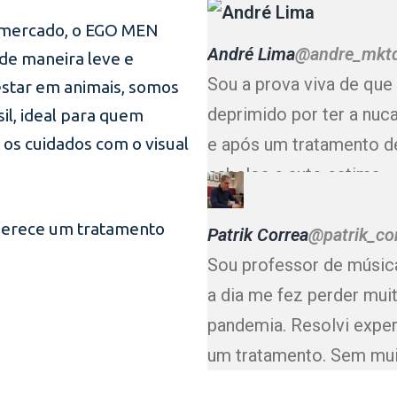
 mercado, o EGO MEN
André Lima
@andre_mkt
de maneira leve e
Sou a prova viva de que
estar em animais, somos
deprimido por ter a nuc
il, ideal para quem
 os cuidados com o visual
e após um tratamento des
cabelos e auto estima.
erece um tratamento
Patrik Correa
@patrik_co
Sou professor de música
a dia me fez perder mui
pandemia. Resolvi exp
um tratamento. Sem mui