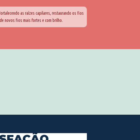
fortalecendo as raízes capilares, restaurando os fios
 de novos fios mais fortes e com brilho.
ISFAÇÃO