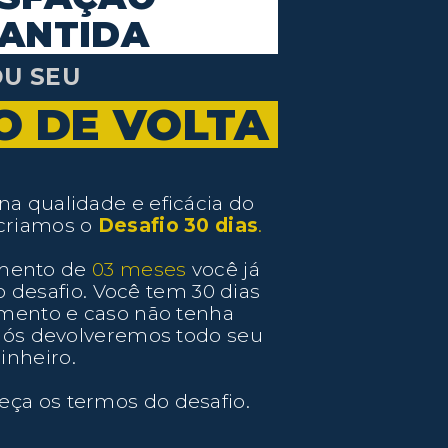
ANTIDA
OU SEU
O DE VOLTA
na qualidade e eficácia do
criamos o
Desafio 30 dias
.
mento de
03 meses
você já
o desafio. Você tem 30 dias
tamento e caso não tenha
, nós devolveremos todo seu
inheiro.
ça os termos do desafio.