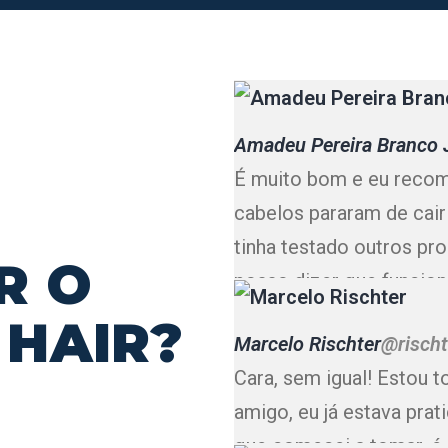
Amadeu Pereira Branco 
É muito bom e eu reco
cabelos pararam de cair
tinha testado outros pro
R O
posso dizer que funcion
 HAIR?
Marcelo Rischter
@risch
Cara, sem igual! Estou 
amigo, eu já estava pra
que comecei a tomar, é 