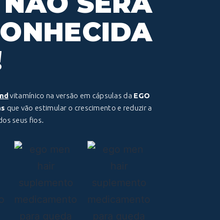
 NÃO SERÁ
CONHECIDA
!
end
vitamínico na versão em cápsulas da
EGO
as
que vão estimular o crescimento e reduzir a
os seus fios.