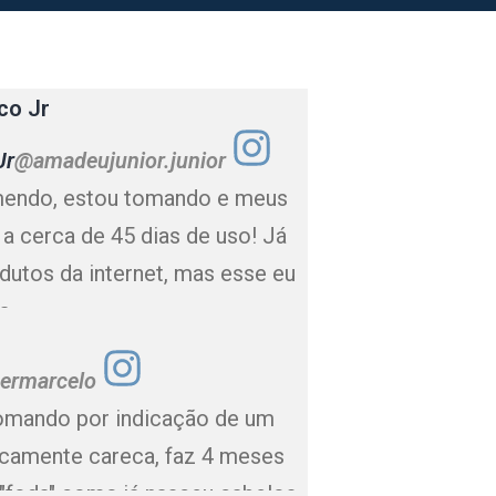
Jr
@amadeujunior.junior
mendo, estou tomando e meus
 a cerca de 45 dias de uso! Já
dutos da internet, mas esse eu
a.
termarcelo
tomando por indicação de um
ticamente careca, faz 4 meses
"foda" como já nasceu cabelos.