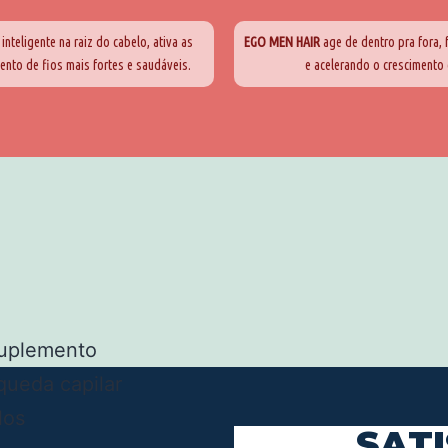
nteligente na raiz do cabelo, ativa as
EGO MEN HAIR
age de dentro pra fora, 
mento de fios mais fortes e saudáveis.
e acelerando o crescimento
SAT